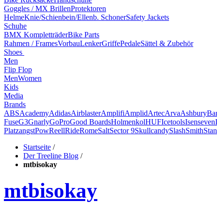
Goggles / MX Brillen
Protektoren
Helme
Knie/Schienbein/Ellenb. Schoner
Safety Jackets
Schuhe
BMX Kompletträder
Bike Parts
Rahmen / Frames
Vorbau
Lenker
Griffe
Pedale
Sättel & Zubehör
Shoes
Men
Flip Flop
Men
Women
Kids
Media
Brands
ABS
Academy
Adidas
Airblaster
Amplifi
Amplid
Artec
Arva
Ashbury
Ba
Fuse
G3
Gnarly
GoPro
Good Boards
Holmenkol
HUF
Icetools
Isenseven
Platzangst
Pow
Reell
Ride
Rome
Salt
Sector 9
Skullcandy
Slash
Smith
Stan
Startseite
/
Der Treeline Blog
/
mtbisokay
mtbisokay