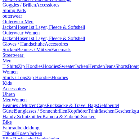
Goggles / Brillen
Accessiores
Stomp Pads
outerwear
Outerwear Men
Jacken
Hosen
1st Layer, Fleece & Softshell
Outerwear Women
Jacken
Hosen
1st Layer, Fleece & Softshell
Gloves / Handschuhe
Accessoires
Socken
Beanies / Mützen
Facemask
Streetwear
Men
T-Shirts
Zip Hoodies
Hoodies
Sweater
Jacken
Hemden
Jeans
Shorts
Board
Women
Shirts / Tops
Zip Hoodies
Hoodies
Kids
Accessoires
Uhren
Men
Women
Beanies / Mützen
Caps
Rucksäcke & Travel Bags
Geldbeutel
Gürtel
Sunglasses / Sonnenbrillen
Kopfhörer
Trinkflaschen
Geschenkgu
Handy Schutzhüllen
Kamera & Zubehör
Socken
Bike
Fahrradbekleidung
Trikots
Hosen
Jacken
Bike Rucksäcke
Handschuhe