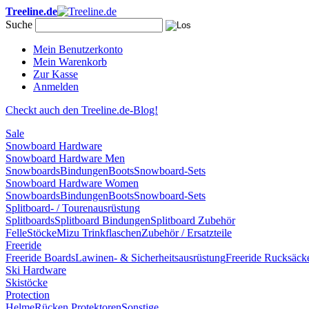
Treeline.de
Suche
Mein Benutzerkonto
Mein Warenkorb
Zur Kasse
Anmelden
Checkt auch den Treeline.de-Blog!
Sale
Snowboard Hardware
Snowboard Hardware Men
Snowboards
Bindungen
Boots
Snowboard-Sets
Snowboard Hardware Women
Snowboards
Bindungen
Boots
Snowboard-Sets
Splitboard- / Tourenausrüstung
Splitboards
Splitboard Bindungen
Splitboard Zubehör
Felle
Stöcke
Mizu Trinkflaschen
Zubehör / Ersatzteile
Freeride
Freeride Boards
Lawinen- & Sicherheitsausrüstung
Freeride Rucksäck
Ski Hardware
Skistöcke
Protection
Helme
Rücken Protektoren
Sonstige