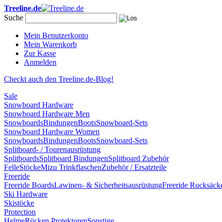
Treeline.de
Suche
Mein Benutzerkonto
Mein Warenkorb
Zur Kasse
Anmelden
Checkt auch den Treeline.de-Blog!
Sale
Snowboard Hardware
Snowboard Hardware Men
Snowboards
Bindungen
Boots
Snowboard-Sets
Snowboard Hardware Women
Snowboards
Bindungen
Boots
Snowboard-Sets
Splitboard- / Tourenausrüstung
Splitboards
Splitboard Bindungen
Splitboard Zubehör
Felle
Stöcke
Mizu Trinkflaschen
Zubehör / Ersatzteile
Freeride
Freeride Boards
Lawinen- & Sicherheitsausrüstung
Freeride Rucksäck
Ski Hardware
Skistöcke
Protection
Helme
Rücken Protektoren
Sonstige