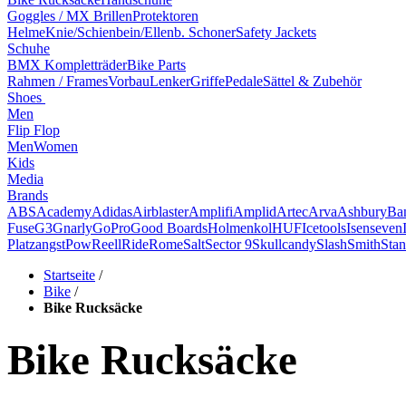
Goggles / MX Brillen
Protektoren
Helme
Knie/Schienbein/Ellenb. Schoner
Safety Jackets
Schuhe
BMX Kompletträder
Bike Parts
Rahmen / Frames
Vorbau
Lenker
Griffe
Pedale
Sättel & Zubehör
Shoes
Men
Flip Flop
Men
Women
Kids
Media
Brands
ABS
Academy
Adidas
Airblaster
Amplifi
Amplid
Artec
Arva
Ashbury
Ba
Fuse
G3
Gnarly
GoPro
Good Boards
Holmenkol
HUF
Icetools
Isenseven
Platzangst
Pow
Reell
Ride
Rome
Salt
Sector 9
Skullcandy
Slash
Smith
Stan
Startseite
/
Bike
/
Bike Rucksäcke
Bike Rucksäcke