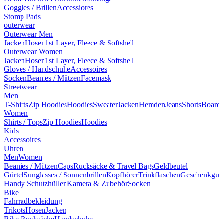
Goggles / Brillen
Accessiores
Stomp Pads
outerwear
Outerwear Men
Jacken
Hosen
1st Layer, Fleece & Softshell
Outerwear Women
Jacken
Hosen
1st Layer, Fleece & Softshell
Gloves / Handschuhe
Accessoires
Socken
Beanies / Mützen
Facemask
Streetwear
Men
T-Shirts
Zip Hoodies
Hoodies
Sweater
Jacken
Hemden
Jeans
Shorts
Board
Women
Shirts / Tops
Zip Hoodies
Hoodies
Kids
Accessoires
Uhren
Men
Women
Beanies / Mützen
Caps
Rucksäcke & Travel Bags
Geldbeutel
Gürtel
Sunglasses / Sonnenbrillen
Kopfhörer
Trinkflaschen
Geschenkgu
Handy Schutzhüllen
Kamera & Zubehör
Socken
Bike
Fahrradbekleidung
Trikots
Hosen
Jacken
Bike Rucksäcke
Handschuhe