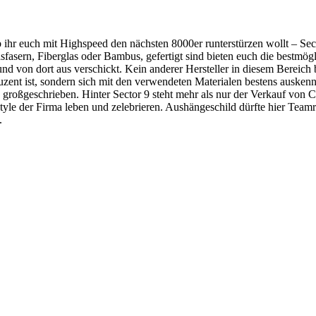
ihr euch mit Highspeed den nächsten 8000er runterstürzen wollt – Sect
sfasern, Fiberglas oder Bambus, gefertigt sind bieten euch die bestmög
nd von dort aus verschickt. Kein anderer Hersteller in diesem Bereich
uzent ist, sondern sich mit den verwendeten Materialen bestens auskenn
oßgeschrieben. Hinter Sector 9 steht mehr als nur der Verkauf von Cr
tyle der Firma leben und zelebrieren. Aushängeschild dürfte hier Teamr
.