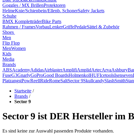
Goggles / MX Brillen
Protektoren
Helme
Knie/Schienbein/Ellenb. Schoner
Safety Jackets
Schuhe
BMX Kompletträder
Bike Parts
Rahmen / Frames
Vorbau
Lenker
Griffe
Pedale
Sättel & Zubehör
Shoes
Men
Flip Flop
Men
Women
Kids
Media
Brands
ABS
Academy
Adidas
Airblaster
Amplifi
Amplid
Artec
Arva
Ashbury
Ba
Fuse
G3
Gnarly
GoPro
Good Boards
Holmenkol
HUF
Icetools
Isenseven
Platzangst
Pow
Reell
Ride
Rome
Salt
Sector 9
Skullcandy
Slash
Smith
Stan
Startseite
/
Brands
/
Sector 9
Sector 9 ist DER Hersteller im 
Es sind keine zur Auswahl passenden Produkte vorhanden.