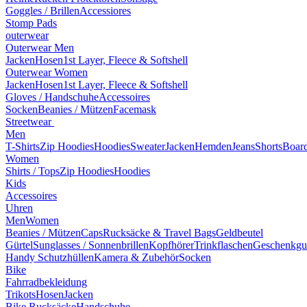
Goggles / Brillen
Accessiores
Stomp Pads
outerwear
Outerwear Men
Jacken
Hosen
1st Layer, Fleece & Softshell
Outerwear Women
Jacken
Hosen
1st Layer, Fleece & Softshell
Gloves / Handschuhe
Accessoires
Socken
Beanies / Mützen
Facemask
Streetwear
Men
T-Shirts
Zip Hoodies
Hoodies
Sweater
Jacken
Hemden
Jeans
Shorts
Board
Women
Shirts / Tops
Zip Hoodies
Hoodies
Kids
Accessoires
Uhren
Men
Women
Beanies / Mützen
Caps
Rucksäcke & Travel Bags
Geldbeutel
Gürtel
Sunglasses / Sonnenbrillen
Kopfhörer
Trinkflaschen
Geschenkgu
Handy Schutzhüllen
Kamera & Zubehör
Socken
Bike
Fahrradbekleidung
Trikots
Hosen
Jacken
Bike Rucksäcke
Handschuhe