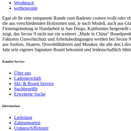
Westbeach
wethepeople
Egal ob ihr eine entspannte Runde zum Badesee cruisen wollt oder ob 
die aus verschiedensten Holzsorten und, je nach Modell, auch aus Gla
Firmengründung in Handarbeit in San Diego, Kalifornien hergestellt u
zeigt, das Sector 9 nicht nur ein weiterer „Made in China“ Boardprod
Faktoren Umweltschutz und Arbeitsbedingungen werden bei Sector 9 gr
aus Surfern, Skatern, Downhillfahrern und Musiker, die alle den Lifes
Jahr sein eigenes Signature Board bekommt und leidenschaftlich fährt
Kunden Service
Über uns
Ladengeschäft
Ski- & Board Service
Suchbegriffe
Erweiterte Suche
Information
Lieferung
Zahlungsarten
Umtausch/Retoure