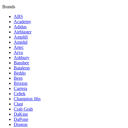
Brands
ABS
Academy
Adidas
Airblaster
Amplifi
Amplid
Artec
Arva
Ashbury
Banshee
Bataleon
Beddo
Bern
Brixton
Carrera
Celtek
Champion Jibs
Clast
Crab Grab
DaKine
DaPone
Dragon