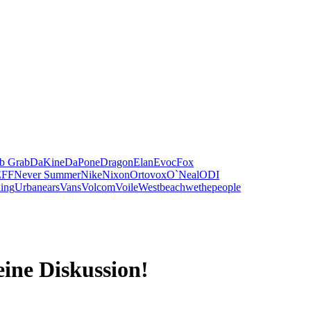
b Grab
DaKine
DaPone
Dragon
Elan
Evoc
Fox
FF
Never Summer
Nike
Nixon
Ortovox
O`Neal
ODI
hing
Urbanears
Vans
Volcom
Voile
Westbeach
wethepeople
eine Diskussion!