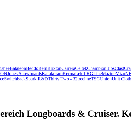
nshee
Bataleon
Beddo
Bern
Brixton
Carrera
Celtek
Champion Jibs
Clast
Cra
ION
Jones Snowboards
Karakoram
Kerma
Leki
LRG
Line
Mazine
Mizu
NE
ce
Switchback
Spark R&D
Thirty Two - 32
treeline
TSG
Union
Unit Clot
Bereich Longboards & Cruiser. K