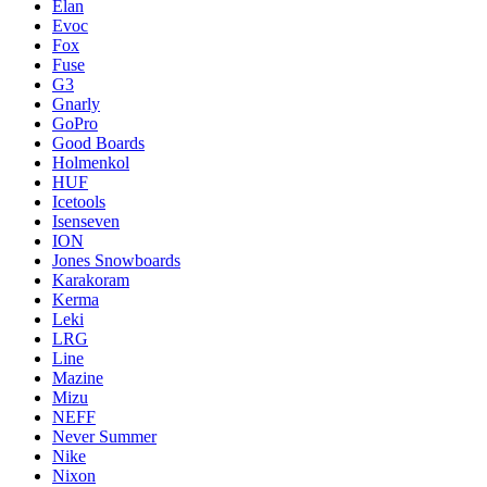
Elan
Evoc
Fox
Fuse
G3
Gnarly
GoPro
Good Boards
Holmenkol
HUF
Icetools
Isenseven
ION
Jones Snowboards
Karakoram
Kerma
Leki
LRG
Line
Mazine
Mizu
NEFF
Never Summer
Nike
Nixon