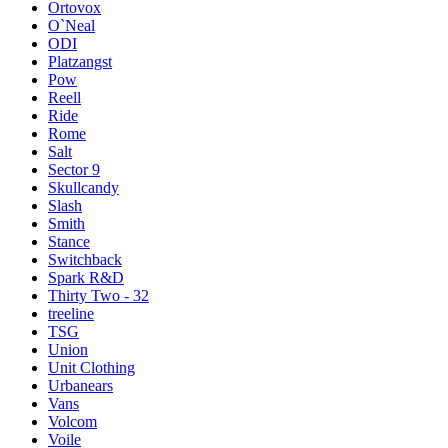
Ortovox
O`Neal
ODI
Platzangst
Pow
Reell
Ride
Rome
Salt
Sector 9
Skullcandy
Slash
Smith
Stance
Switchback
Spark R&D
Thirty Two - 32
treeline
TSG
Union
Unit Clothing
Urbanears
Vans
Volcom
Voile