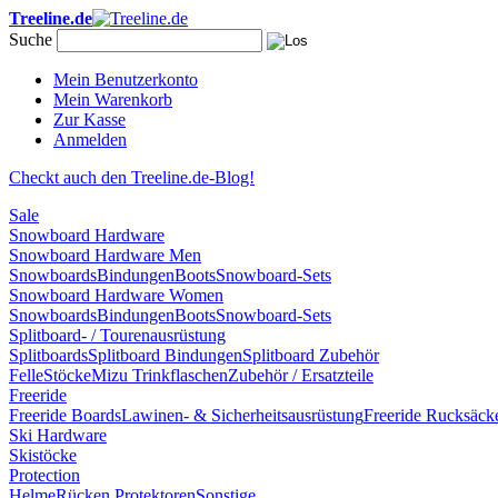
Treeline.de
Suche
Mein Benutzerkonto
Mein Warenkorb
Zur Kasse
Anmelden
Checkt auch den Treeline.de-Blog!
Sale
Snowboard Hardware
Snowboard Hardware Men
Snowboards
Bindungen
Boots
Snowboard-Sets
Snowboard Hardware Women
Snowboards
Bindungen
Boots
Snowboard-Sets
Splitboard- / Tourenausrüstung
Splitboards
Splitboard Bindungen
Splitboard Zubehör
Felle
Stöcke
Mizu Trinkflaschen
Zubehör / Ersatzteile
Freeride
Freeride Boards
Lawinen- & Sicherheitsausrüstung
Freeride Rucksäck
Ski Hardware
Skistöcke
Protection
Helme
Rücken Protektoren
Sonstige