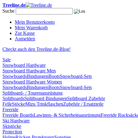
Treeline.de
Suche
Mein Benutzerkonto
Mein Warenkorb
Zur Kasse
Anmelden
Checkt auch den Treeline.de-Blog!
Sale
Snowboard Hardware
Snowboard Hardware Men
Snowboards
Bindungen
Boots
Snowboard-Sets
Snowboard Hardware Women
Snowboards
Bindungen
Boots
Snowboard-Sets
Splitboard- / Tourenausrüstung
Splitboards
Splitboard Bindungen
Splitboard Zubehör
Felle
Stöcke
Mizu Trinkflaschen
Zubehör / Ersatzteile
Freeride
Freeride Boards
Lawinen- & Sicherheitsausrüstung
Freeride Rucksäck
Ski Hardware
Skistöcke
Protection
Helme
Rücken Protektoren
Sonstige