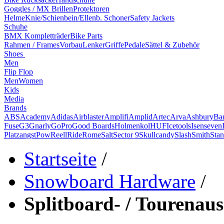
Goggles / MX Brillen
Protektoren
Helme
Knie/Schienbein/Ellenb. Schoner
Safety Jackets
Schuhe
BMX Kompletträder
Bike Parts
Rahmen / Frames
Vorbau
Lenker
Griffe
Pedale
Sättel & Zubehör
Shoes
Men
Flip Flop
Men
Women
Kids
Media
Brands
ABS
Academy
Adidas
Airblaster
Amplifi
Amplid
Artec
Arva
Ashbury
Ba
Fuse
G3
Gnarly
GoPro
Good Boards
Holmenkol
HUF
Icetools
Isenseven
Platzangst
Pow
Reell
Ride
Rome
Salt
Sector 9
Skullcandy
Slash
Smith
Stan
Startseite
/
Snowboard Hardware
/
Splitboard- / Tourenau