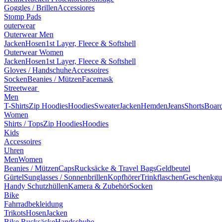
Goggles / Brillen
Accessiores
Stomp Pads
outerwear
Outerwear Men
Jacken
Hosen
1st Layer, Fleece & Softshell
Outerwear Women
Jacken
Hosen
1st Layer, Fleece & Softshell
Gloves / Handschuhe
Accessoires
Socken
Beanies / Mützen
Facemask
Streetwear
Men
T-Shirts
Zip Hoodies
Hoodies
Sweater
Jacken
Hemden
Jeans
Shorts
Board
Women
Shirts / Tops
Zip Hoodies
Hoodies
Kids
Accessoires
Uhren
Men
Women
Beanies / Mützen
Caps
Rucksäcke & Travel Bags
Geldbeutel
Gürtel
Sunglasses / Sonnenbrillen
Kopfhörer
Trinkflaschen
Geschenkgu
Handy Schutzhüllen
Kamera & Zubehör
Socken
Bike
Fahrradbekleidung
Trikots
Hosen
Jacken
Bike Rucksäcke
Handschuhe