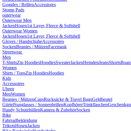
Goggles / Brillen
Accessiores
Stomp Pads
outerwear
Outerwear Men
Jacken
Hosen
1st Layer, Fleece & Softshell
Outerwear Women
Jacken
Hosen
1st Layer, Fleece & Softshell
Gloves / Handschuhe
Accessoires
Socken
Beanies / Mützen
Facemask
Streetwear
Men
T-Shirts
Zip Hoodies
Hoodies
Sweater
Jacken
Hemden
Jeans
Shorts
Board
Women
Shirts / Tops
Zip Hoodies
Hoodies
Kids
Accessoires
Uhren
Men
Women
Beanies / Mützen
Caps
Rucksäcke & Travel Bags
Geldbeutel
Gürtel
Sunglasses / Sonnenbrillen
Kopfhörer
Trinkflaschen
Geschenkgu
Handy Schutzhüllen
Kamera & Zubehör
Socken
Bike
Fahrradbekleidung
Trikots
Hosen
Jacken
Bike Rucksäcke
Handschuhe