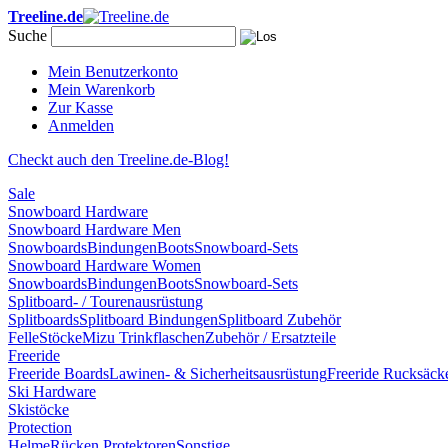
Treeline.de
Suche
Mein Benutzerkonto
Mein Warenkorb
Zur Kasse
Anmelden
Checkt auch den Treeline.de-Blog!
Sale
Snowboard Hardware
Snowboard Hardware Men
Snowboards
Bindungen
Boots
Snowboard-Sets
Snowboard Hardware Women
Snowboards
Bindungen
Boots
Snowboard-Sets
Splitboard- / Tourenausrüstung
Splitboards
Splitboard Bindungen
Splitboard Zubehör
Felle
Stöcke
Mizu Trinkflaschen
Zubehör / Ersatzteile
Freeride
Freeride Boards
Lawinen- & Sicherheitsausrüstung
Freeride Rucksäck
Ski Hardware
Skistöcke
Protection
Helme
Rücken Protektoren
Sonstige