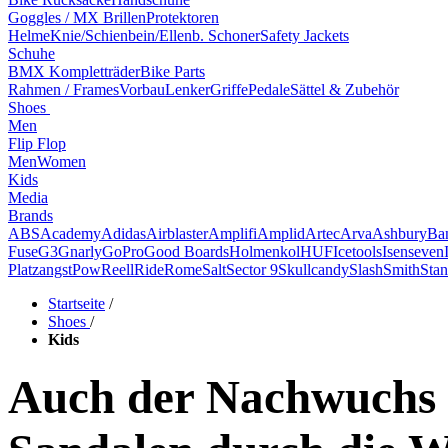
Goggles / MX Brillen
Protektoren
Helme
Knie/Schienbein/Ellenb. Schoner
Safety Jackets
Schuhe
BMX Kompletträder
Bike Parts
Rahmen / Frames
Vorbau
Lenker
Griffe
Pedale
Sättel & Zubehör
Shoes
Men
Flip Flop
Men
Women
Kids
Media
Brands
ABS
Academy
Adidas
Airblaster
Amplifi
Amplid
Artec
Arva
Ashbury
Ba
Fuse
G3
Gnarly
GoPro
Good Boards
Holmenkol
HUF
Icetools
Isenseven
Platzangst
Pow
Reell
Ride
Rome
Salt
Sector 9
Skullcandy
Slash
Smith
Stan
Startseite
/
Shoes
/
Kids
Auch der Nachwuchs w