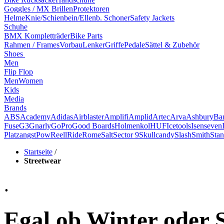
Goggles / MX Brillen
Protektoren
Helme
Knie/Schienbein/Ellenb. Schoner
Safety Jackets
Schuhe
BMX Kompletträder
Bike Parts
Rahmen / Frames
Vorbau
Lenker
Griffe
Pedale
Sättel & Zubehör
Shoes
Men
Flip Flop
Men
Women
Kids
Media
Brands
ABS
Academy
Adidas
Airblaster
Amplifi
Amplid
Artec
Arva
Ashbury
Ba
Fuse
G3
Gnarly
GoPro
Good Boards
Holmenkol
HUF
Icetools
Isenseven
Platzangst
Pow
Reell
Ride
Rome
Salt
Sector 9
Skullcandy
Slash
Smith
Stan
Startseite
/
Streetwear
.
Egal ob Winter oder 