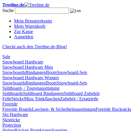
Treeline.de
Suche
Mein Benutzerkonto
Mein Warenkorb
Zur Kasse
Anmelden
Checkt auch den Treeline.de-Blog!
Sale
Snowboard Hardware
Snowboard Hardware Men
Snowboards
Bindungen
Boots
Snowboard-Sets
Snowboard Hardware Women
Snowboards
Bindungen
Boots
Snowboard-Sets
Splitboard- / Tourenausrüstung
Splitboards
Splitboard Bindungen
Splitboard Zubehör
Felle
Stöcke
Mizu Trinkflaschen
Zubehör / Ersatzteile
Freeride
Freeride Boards
Lawinen- & Sicherheitsausrüstung
Freeride Rucksäck
Ski Hardware
Skistöcke
Protection
Helme
Rücken Protektoren
Sonstige