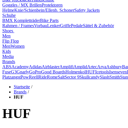
Goggles / MX Brillen
Protektoren
Helme
Knie/Schienbein/Ellenb. Schoner
Safety Jackets
Schuhe
BMX Kompletträder
Bike Parts
Rahmen / Frames
Vorbau
Lenker
Griffe
Pedale
Sättel & Zubehör
Shoes
Men
Flip Flop
Men
Women
Kids
Media
Brands
ABS
Academy
Adidas
Airblaster
Amplifi
Amplid
Artec
Arva
Ashbury
Ba
Fuse
G3
Gnarly
GoPro
Good Boards
Holmenkol
HUF
Icetools
Isenseven
Platzangst
Pow
Reell
Ride
Rome
Salt
Sector 9
Skullcandy
Slash
Smith
Stan
Startseite
/
Brands
/
HUF
HUF