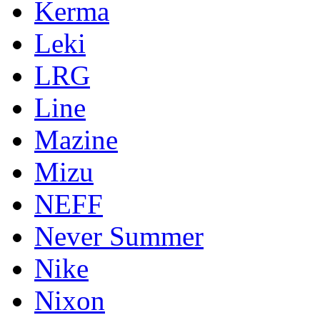
Kerma
Leki
LRG
Line
Mazine
Mizu
NEFF
Never Summer
Nike
Nixon