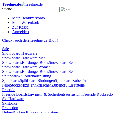
Treeline.de
Suche
Mein Benutzerkonto
Mein Warenkorb
Zur Kasse
Anmelden
Checkt auch den Treeline.de-Blog!
Sale
Snowboard Hardware
Snowboard Hardware Men
Snowboards
Bindungen
Boots
Snowboard-Sets
Snowboard Hardware Women
Snowboards
Bindungen
Boots
Snowboard-Sets
Splitboard- / Tourenausrüstung
Splitboards
Splitboard Bindungen
Splitboard Zubehör
Felle
Stöcke
Mizu Trinkflaschen
Zubehör / Ersatzteile
Freeride
Freeride Boards
Lawinen- & Sicherheitsausrüstung
Freeride Rucksäck
Ski Hardware
Skistöcke
Protection
Helme
Rücken Protektoren
Sonstige