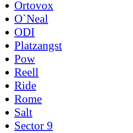
Ortovox
O`Neal
ODI
Platzangst
Pow
Reell
Ride
Rome
Salt
Sector 9