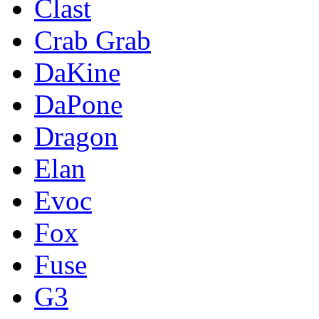
Clast
Crab Grab
DaKine
DaPone
Dragon
Elan
Evoc
Fox
Fuse
G3