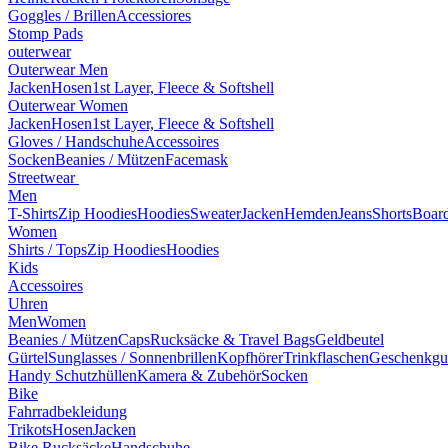
Goggles / Brillen
Accessiores
Stomp Pads
outerwear
Outerwear Men
Jacken
Hosen
1st Layer, Fleece & Softshell
Outerwear Women
Jacken
Hosen
1st Layer, Fleece & Softshell
Gloves / Handschuhe
Accessoires
Socken
Beanies / Mützen
Facemask
Streetwear
Men
T-Shirts
Zip Hoodies
Hoodies
Sweater
Jacken
Hemden
Jeans
Shorts
Board
Women
Shirts / Tops
Zip Hoodies
Hoodies
Kids
Accessoires
Uhren
Men
Women
Beanies / Mützen
Caps
Rucksäcke & Travel Bags
Geldbeutel
Gürtel
Sunglasses / Sonnenbrillen
Kopfhörer
Trinkflaschen
Geschenkgu
Handy Schutzhüllen
Kamera & Zubehör
Socken
Bike
Fahrradbekleidung
Trikots
Hosen
Jacken
Bike Rucksäcke
Handschuhe