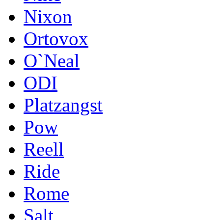
Nixon
Ortovox
O`Neal
ODI
Platzangst
Pow
Reell
Ride
Rome
Salt