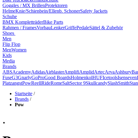
Goggles / MX Brillen
Protektoren
Helme
Knie/Schienbein/Ellenb. Schoner
Safety Jackets
Schuhe
BMX Kompletträder
Bike Parts
Rahmen / Frames
Vorbau
Lenker
Griffe
Pedale
Sättel & Zubehör
Shoes
Men
Flip Flop
Men
Women
Kids
Media
Brands
ABS
Academy
Adidas
Airblaster
Amplifi
Amplid
Artec
Arva
Ashbury
Ba
Fuse
G3
Gnarly
GoPro
Good Boards
Holmenkol
HUF
Icetools
Isenseven
Platzangst
Pow
Reell
Ride
Rome
Salt
Sector 9
Skullcandy
Slash
Smith
Stan
Startseite
/
Brands
/
Pow
.