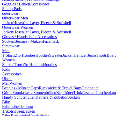
Goggles / Brillen
Accessiores
Stomp Pads
outerwear
Outerwear Men
Jacken
Hosen
1st Layer, Fleece & Softshell
Outerwear Women
Jacken
Hosen
1st Layer, Fleece & Softshell
Gloves / Handschuhe
Accessoires
Socken
Beanies / Mützen
Facemask
Streetwear
Men
T-Shirts
Zip Hoodies
Hoodies
Sweater
Jacken
Hemden
Jeans
Shorts
Board
Women
Shirts / Tops
Zip Hoodies
Hoodies
Kids
Accessoires
Uhren
Men
Women
Beanies / Mützen
Caps
Rucksäcke & Travel Bags
Geldbeutel
Gürtel
Sunglasses / Sonnenbrillen
Kopfhörer
Trinkflaschen
Geschenkgu
Handy Schutzhüllen
Kamera & Zubehör
Socken
Bike
Fahrradbekleidung
Trikots
Hosen
Jacken
Bike Rucksäcke
Handschuhe