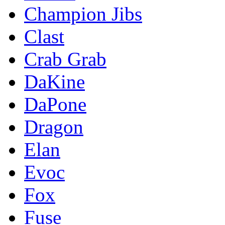
Champion Jibs
Clast
Crab Grab
DaKine
DaPone
Dragon
Elan
Evoc
Fox
Fuse