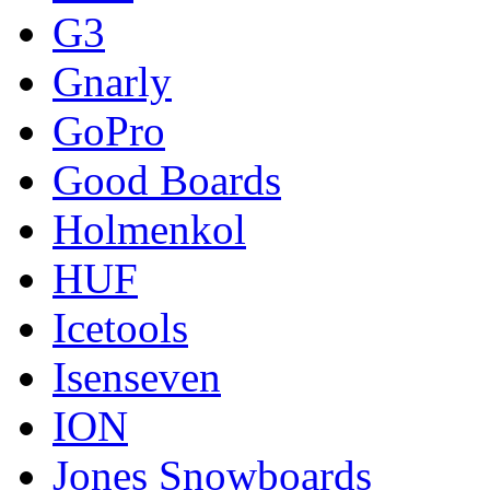
G3
Gnarly
GoPro
Good Boards
Holmenkol
HUF
Icetools
Isenseven
ION
Jones Snowboards