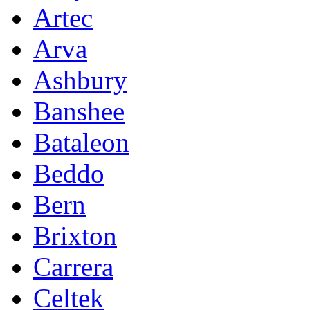
Artec
Arva
Ashbury
Banshee
Bataleon
Beddo
Bern
Brixton
Carrera
Celtek