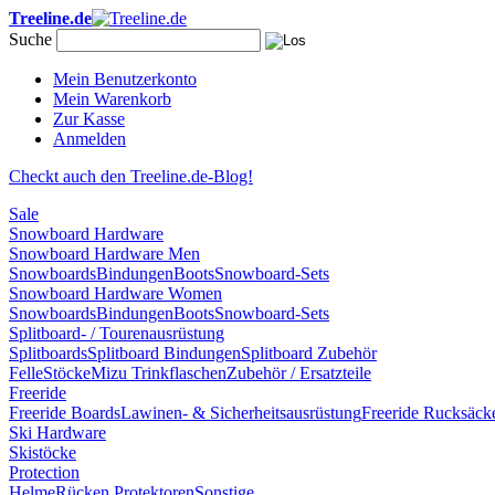
Treeline.de
Suche
Mein Benutzerkonto
Mein Warenkorb
Zur Kasse
Anmelden
Checkt auch den Treeline.de-Blog!
Sale
Snowboard Hardware
Snowboard Hardware Men
Snowboards
Bindungen
Boots
Snowboard-Sets
Snowboard Hardware Women
Snowboards
Bindungen
Boots
Snowboard-Sets
Splitboard- / Tourenausrüstung
Splitboards
Splitboard Bindungen
Splitboard Zubehör
Felle
Stöcke
Mizu Trinkflaschen
Zubehör / Ersatzteile
Freeride
Freeride Boards
Lawinen- & Sicherheitsausrüstung
Freeride Rucksäck
Ski Hardware
Skistöcke
Protection
Helme
Rücken Protektoren
Sonstige