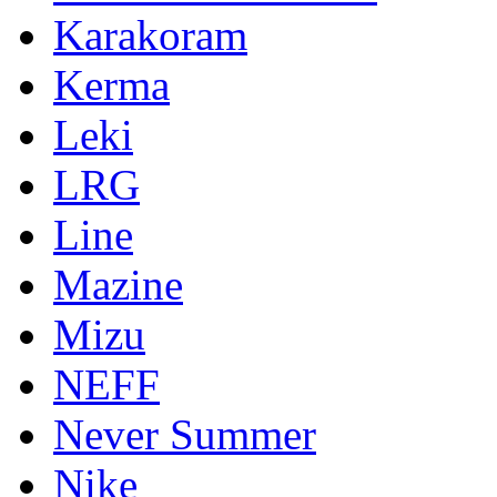
Karakoram
Kerma
Leki
LRG
Line
Mazine
Mizu
NEFF
Never Summer
Nike