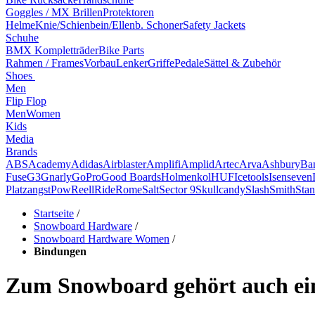
Goggles / MX Brillen
Protektoren
Helme
Knie/Schienbein/Ellenb. Schoner
Safety Jackets
Schuhe
BMX Kompletträder
Bike Parts
Rahmen / Frames
Vorbau
Lenker
Griffe
Pedale
Sättel & Zubehör
Shoes
Men
Flip Flop
Men
Women
Kids
Media
Brands
ABS
Academy
Adidas
Airblaster
Amplifi
Amplid
Artec
Arva
Ashbury
Ba
Fuse
G3
Gnarly
GoPro
Good Boards
Holmenkol
HUF
Icetools
Isenseven
Platzangst
Pow
Reell
Ride
Rome
Salt
Sector 9
Skullcandy
Slash
Smith
Stan
Startseite
/
Snowboard Hardware
/
Snowboard Hardware Women
/
Bindungen
Zum Snowboard gehört auch ein