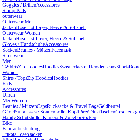
Goggles / Brillen
Accessiores
Stomp Pads
outerwear
Outerwear Men
Jacken
Hosen
1st Layer, Fleece & Softshell
Outerwear Women
Jacken
Hosen
1st Layer, Fleece & Softshell
Gloves / Handschuhe
Accessoires
Socken
Beanies / Mützen
Facemask
Streetwear
Men
T-Shirts
Zip Hoodies
Hoodies
Sweater
Jacken
Hemden
Jeans
Shorts
Board
Women
Shirts / Tops
Zip Hoodies
Hoodies
Kids
Accessoires
Uhren
Men
Women
Beanies / Mützen
Caps
Rucksäcke & Travel Bags
Geldbeutel
Gürtel
Sunglasses / Sonnenbrillen
Kopfhörer
Trinkflaschen
Geschenkgu
Handy Schutzhüllen
Kamera & Zubehör
Socken
Bike
Fahrradbekleidung
Trikots
Hosen
Jacken
Bike Rucksäcke
Handschuhe