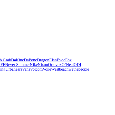
b Grab
DaKine
DaPone
Dragon
Elan
Evoc
Fox
FF
Never Summer
Nike
Nixon
Ortovox
O`Neal
ODI
hing
Urbanears
Vans
Volcom
Voile
Westbeach
wethepeople