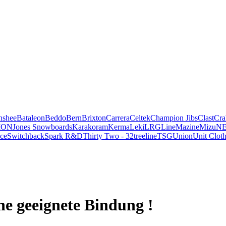
nshee
Bataleon
Beddo
Bern
Brixton
Carrera
Celtek
Champion Jibs
Clast
Cra
ION
Jones Snowboards
Karakoram
Kerma
Leki
LRG
Line
Mazine
Mizu
NE
ce
Switchback
Spark R&D
Thirty Two - 32
treeline
TSG
Union
Unit Clot
e geeignete Bindung !