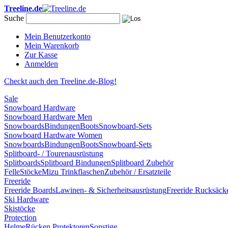
Treeline.de
Suche
Mein Benutzerkonto
Mein Warenkorb
Zur Kasse
Anmelden
Checkt auch den Treeline.de-Blog!
Sale
Snowboard Hardware
Snowboard Hardware Men
Snowboards
Bindungen
Boots
Snowboard-Sets
Snowboard Hardware Women
Snowboards
Bindungen
Boots
Snowboard-Sets
Splitboard- / Tourenausrüstung
Splitboards
Splitboard Bindungen
Splitboard Zubehör
Felle
Stöcke
Mizu Trinkflaschen
Zubehör / Ersatzteile
Freeride
Freeride Boards
Lawinen- & Sicherheitsausrüstung
Freeride Rucksäck
Ski Hardware
Skistöcke
Protection
Helme
Rücken Protektoren
Sonstige