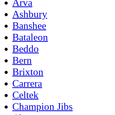
Arva
Ashbury
Banshee
Bataleon
Beddo
Bern
Brixton
Carrera
Celtek
Champion Jibs