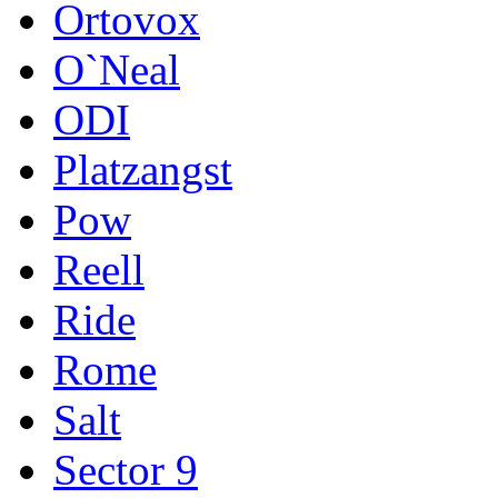
Ortovox
O`Neal
ODI
Platzangst
Pow
Reell
Ride
Rome
Salt
Sector 9