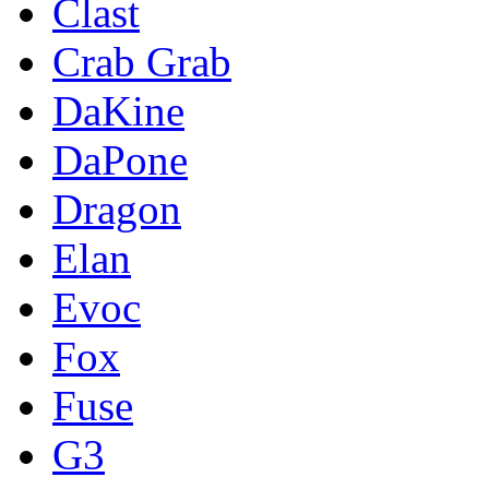
Clast
Crab Grab
DaKine
DaPone
Dragon
Elan
Evoc
Fox
Fuse
G3