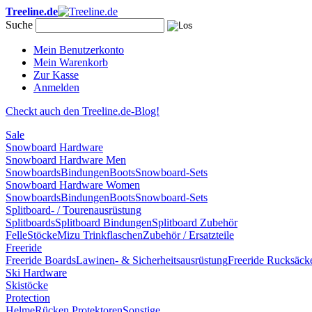
Treeline.de
Suche
Mein Benutzerkonto
Mein Warenkorb
Zur Kasse
Anmelden
Checkt auch den Treeline.de-Blog!
Sale
Snowboard Hardware
Snowboard Hardware Men
Snowboards
Bindungen
Boots
Snowboard-Sets
Snowboard Hardware Women
Snowboards
Bindungen
Boots
Snowboard-Sets
Splitboard- / Tourenausrüstung
Splitboards
Splitboard Bindungen
Splitboard Zubehör
Felle
Stöcke
Mizu Trinkflaschen
Zubehör / Ersatzteile
Freeride
Freeride Boards
Lawinen- & Sicherheitsausrüstung
Freeride Rucksäck
Ski Hardware
Skistöcke
Protection
Helme
Rücken Protektoren
Sonstige