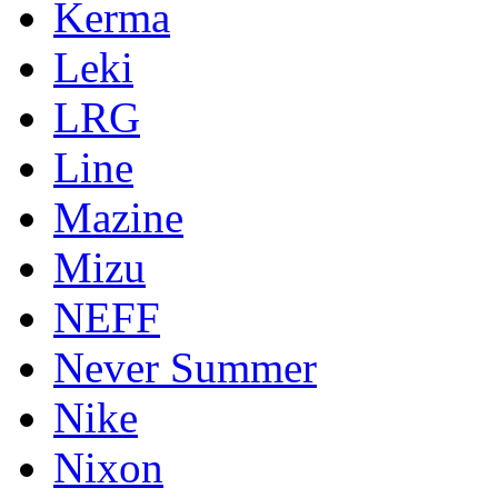
Kerma
Leki
LRG
Line
Mazine
Mizu
NEFF
Never Summer
Nike
Nixon