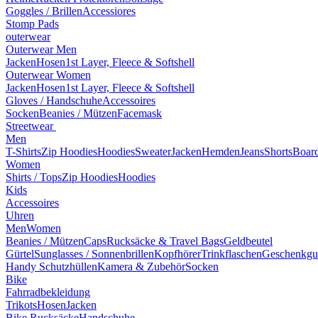
Goggles / Brillen
Accessiores
Stomp Pads
outerwear
Outerwear Men
Jacken
Hosen
1st Layer, Fleece & Softshell
Outerwear Women
Jacken
Hosen
1st Layer, Fleece & Softshell
Gloves / Handschuhe
Accessoires
Socken
Beanies / Mützen
Facemask
Streetwear
Men
T-Shirts
Zip Hoodies
Hoodies
Sweater
Jacken
Hemden
Jeans
Shorts
Board
Women
Shirts / Tops
Zip Hoodies
Hoodies
Kids
Accessoires
Uhren
Men
Women
Beanies / Mützen
Caps
Rucksäcke & Travel Bags
Geldbeutel
Gürtel
Sunglasses / Sonnenbrillen
Kopfhörer
Trinkflaschen
Geschenkgu
Handy Schutzhüllen
Kamera & Zubehör
Socken
Bike
Fahrradbekleidung
Trikots
Hosen
Jacken
Bike Rucksäcke
Handschuhe