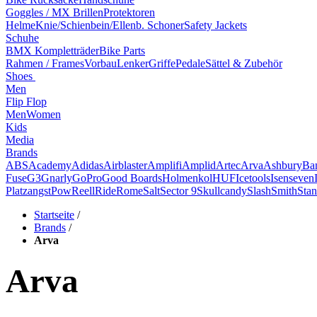
Goggles / MX Brillen
Protektoren
Helme
Knie/Schienbein/Ellenb. Schoner
Safety Jackets
Schuhe
BMX Kompletträder
Bike Parts
Rahmen / Frames
Vorbau
Lenker
Griffe
Pedale
Sättel & Zubehör
Shoes
Men
Flip Flop
Men
Women
Kids
Media
Brands
ABS
Academy
Adidas
Airblaster
Amplifi
Amplid
Artec
Arva
Ashbury
Ba
Fuse
G3
Gnarly
GoPro
Good Boards
Holmenkol
HUF
Icetools
Isenseven
Platzangst
Pow
Reell
Ride
Rome
Salt
Sector 9
Skullcandy
Slash
Smith
Stan
Startseite
/
Brands
/
Arva
Arva