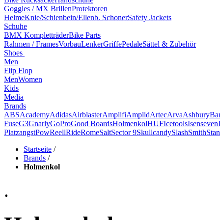
Goggles / MX Brillen
Protektoren
Helme
Knie/Schienbein/Ellenb. Schoner
Safety Jackets
Schuhe
BMX Kompletträder
Bike Parts
Rahmen / Frames
Vorbau
Lenker
Griffe
Pedale
Sättel & Zubehör
Shoes
Men
Flip Flop
Men
Women
Kids
Media
Brands
ABS
Academy
Adidas
Airblaster
Amplifi
Amplid
Artec
Arva
Ashbury
Ba
Fuse
G3
Gnarly
GoPro
Good Boards
Holmenkol
HUF
Icetools
Isenseven
Platzangst
Pow
Reell
Ride
Rome
Salt
Sector 9
Skullcandy
Slash
Smith
Stan
Startseite
/
Brands
/
Holmenkol
.