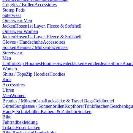
Goggles / Brillen
Accessiores
Stomp Pads
outerwear
Outerwear Men
Jacken
Hosen
1st Layer, Fleece & Softshell
Outerwear Women
Jacken
Hosen
1st Layer, Fleece & Softshell
Gloves / Handschuhe
Accessoires
Socken
Beanies / Mützen
Facemask
Streetwear
Men
T-Shirts
Zip Hoodies
Hoodies
Sweater
Jacken
Hemden
Jeans
Shorts
Board
Women
Shirts / Tops
Zip Hoodies
Hoodies
Kids
Accessoires
Uhren
Men
Women
Beanies / Mützen
Caps
Rucksäcke & Travel Bags
Geldbeutel
Gürtel
Sunglasses / Sonnenbrillen
Kopfhörer
Trinkflaschen
Geschenkgu
Handy Schutzhüllen
Kamera & Zubehör
Socken
Bike
Fahrradbekleidung
Trikots
Hosen
Jacken
Bike Rucksäcke
Handschuhe