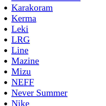
Karakoram
Kerma
Leki
LRG
Line
Mazine
Mizu
NEFF
Never Summer
Nike