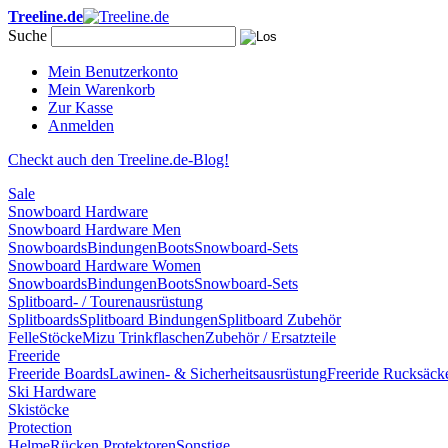
Treeline.de
Suche
Mein Benutzerkonto
Mein Warenkorb
Zur Kasse
Anmelden
Checkt auch den Treeline.de-Blog!
Sale
Snowboard Hardware
Snowboard Hardware Men
Snowboards
Bindungen
Boots
Snowboard-Sets
Snowboard Hardware Women
Snowboards
Bindungen
Boots
Snowboard-Sets
Splitboard- / Tourenausrüstung
Splitboards
Splitboard Bindungen
Splitboard Zubehör
Felle
Stöcke
Mizu Trinkflaschen
Zubehör / Ersatzteile
Freeride
Freeride Boards
Lawinen- & Sicherheitsausrüstung
Freeride Rucksäck
Ski Hardware
Skistöcke
Protection
Helme
Rücken Protektoren
Sonstige