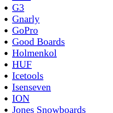
G3
Gnarly
GoPro
Good Boards
Holmenkol
HUF
Icetools
Isenseven
ION
Jones Snowboards