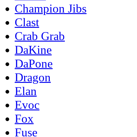
Champion Jibs
Clast
Crab Grab
DaKine
DaPone
Dragon
Elan
Evoc
Fox
Fuse