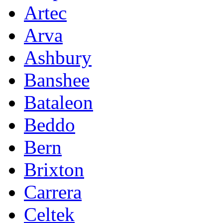
Artec
Arva
Ashbury
Banshee
Bataleon
Beddo
Bern
Brixton
Carrera
Celtek