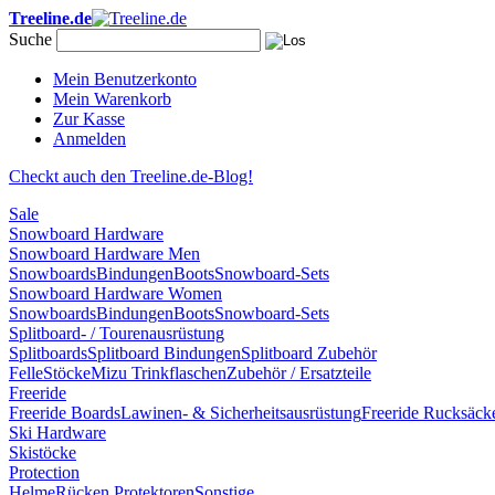
Treeline.de
Suche
Mein Benutzerkonto
Mein Warenkorb
Zur Kasse
Anmelden
Checkt auch den Treeline.de-Blog!
Sale
Snowboard Hardware
Snowboard Hardware Men
Snowboards
Bindungen
Boots
Snowboard-Sets
Snowboard Hardware Women
Snowboards
Bindungen
Boots
Snowboard-Sets
Splitboard- / Tourenausrüstung
Splitboards
Splitboard Bindungen
Splitboard Zubehör
Felle
Stöcke
Mizu Trinkflaschen
Zubehör / Ersatzteile
Freeride
Freeride Boards
Lawinen- & Sicherheitsausrüstung
Freeride Rucksäck
Ski Hardware
Skistöcke
Protection
Helme
Rücken Protektoren
Sonstige