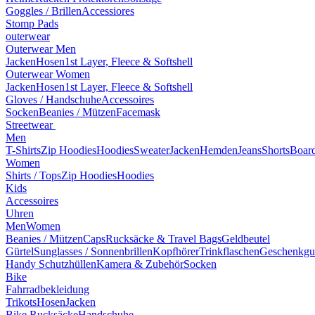
Goggles / Brillen
Accessiores
Stomp Pads
outerwear
Outerwear Men
Jacken
Hosen
1st Layer, Fleece & Softshell
Outerwear Women
Jacken
Hosen
1st Layer, Fleece & Softshell
Gloves / Handschuhe
Accessoires
Socken
Beanies / Mützen
Facemask
Streetwear
Men
T-Shirts
Zip Hoodies
Hoodies
Sweater
Jacken
Hemden
Jeans
Shorts
Board
Women
Shirts / Tops
Zip Hoodies
Hoodies
Kids
Accessoires
Uhren
Men
Women
Beanies / Mützen
Caps
Rucksäcke & Travel Bags
Geldbeutel
Gürtel
Sunglasses / Sonnenbrillen
Kopfhörer
Trinkflaschen
Geschenkgu
Handy Schutzhüllen
Kamera & Zubehör
Socken
Bike
Fahrradbekleidung
Trikots
Hosen
Jacken
Bike Rucksäcke
Handschuhe