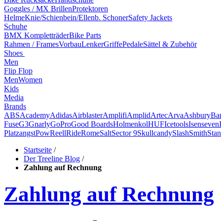
Goggles / MX Brillen
Protektoren
Helme
Knie/Schienbein/Ellenb. Schoner
Safety Jackets
Schuhe
BMX Kompletträder
Bike Parts
Rahmen / Frames
Vorbau
Lenker
Griffe
Pedale
Sättel & Zubehör
Shoes
Men
Flip Flop
Men
Women
Kids
Media
Brands
ABS
Academy
Adidas
Airblaster
Amplifi
Amplid
Artec
Arva
Ashbury
Ba
Fuse
G3
Gnarly
GoPro
Good Boards
Holmenkol
HUF
Icetools
Isenseven
Platzangst
Pow
Reell
Ride
Rome
Salt
Sector 9
Skullcandy
Slash
Smith
Stan
Startseite
/
Der Treeline Blog
/
Zahlung auf Rechnung
Zahlung auf Rechnung