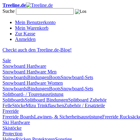
Treeline.de
Suche
Mein Benutzerkonto
Mein Warenkorb
Zur Kasse
Anmelden
Checkt auch den Treeline.de-Blog!
Sale
Snowboard Hardware
Snowboard Hardware Men
Snowboards
Bindungen
Boots
Snowboard-Sets
Snowboard Hardware Women
Snowboards
Bindungen
Boots
Snowboard-Sets
Splitboard- / Tourenausrüstung
Splitboards
Splitboard Bindungen
Splitboard Zubehör
Felle
Stöcke
Mizu Trinkflaschen
Zubehör / Ersatzteile
Freeride
Freeride Boards
Lawinen- & Sicherheitsausrüstung
Freeride Rucksäck
Ski Hardware
Skistöcke
Protection
Helme
Rücken Protektoren
Sonstige