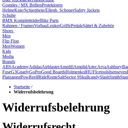
Goggles / MX Brillen
Protektoren
Helme
Knie/Schienbein/Ellenb. Schoner
Safety Jackets
Schuhe
BMX Kompletträder
Bike Parts
Rahmen / Frames
Vorbau
Lenker
Griffe
Pedale
Sättel & Zubehör
Shoes
Men
Flip Flop
Men
Women
Kids
Media
Brands
ABS
Academy
Adidas
Airblaster
Amplifi
Amplid
Artec
Arva
Ashbury
Ba
Fuse
G3
Gnarly
GoPro
Good Boards
Holmenkol
HUF
Icetools
Isenseven
Platzangst
Pow
Reell
Ride
Rome
Salt
Sector 9
Skullcandy
Slash
Smith
Stan
Startseite
/
Widerrufsbelehrung
Widerrufsbelehrung
Widerrufsrecht