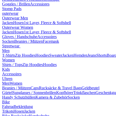
Goggles / Brillen
Accessiores
Stomp Pads
outerwear
Outerwear Men
Jacken
Hosen
1st Layer, Fleece & Softshell
Outerwear Women
Jacken
Hosen
1st Layer, Fleece & Softshell
Gloves / Handschuhe
Accessoires
Socken
Beanies / Mützen
Facemask
Streetwear
Men
T-Shirts
Zip Hoodies
Hoodies
Sweater
Jacken
Hemden
Jeans
Shorts
Board
Women
Shirts / Tops
Zip Hoodies
Hoodies
Kids
Accessoires
Uhren
Men
Women
Beanies / Mützen
Caps
Rucksäcke & Travel Bags
Geldbeutel
Gürtel
Sunglasses / Sonnenbrillen
Kopfhörer
Trinkflaschen
Geschenkgu
Handy Schutzhüllen
Kamera & Zubehör
Socken
Bike
Fahrradbekleidung
Trikots
Hosen
Jacken
Bike Rucksäcke
Handschuhe